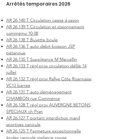
Arrêtés temporaires 2026
AR 26 140 T Circulation caisse à savon
AR 26 139 T Circulation et staionnement
commémo 10 08
AR 26 138 T Buvette boule
AR 26.136 T auto débit boisson JSP
pétanque
AR 26.135 T Suppléance M Marcellin
AR 26.133 T régl prov circulation défilé 14
juillet
AR 26.132 T régl prov Rallye Côte Roannaise
VC12 barrée
AR 26.131 T auto déménagement
CHAMBON rue Commerce
AR 26.128 T régl prov AUVERGNE BETONS
SPECIAUX ch Pran
AR 26.127 T portant interdiction manif
sportives canicule
AR 26.125 T Fermeture exceptionnelle
écoles canicule vigilance rouge