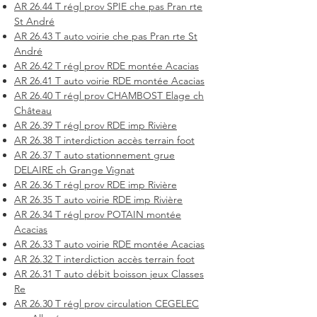
AR 26.44 T régl prov SPIE che pas Pran rte
St André
AR 26.43 T auto voirie che pas Pran rte St
André
AR 26.42 T régl prov RDE montée Acacias
AR 26.41 T auto voirie RDE montée Acacias
AR 26.40 T régl prov CHAMBOST Elage ch
Château
AR 26.39 T régl prov RDE imp Rivière
AR 26.38 T interdiction accès terrain foot
AR 26.37 T auto stationnement grue
DELAIRE ch Grange Vignat
AR 26.36 T régl prov RDE imp Rivière
AR 26.35 T auto voirie RDE imp Rivière
AR 26.34 T régl prov POTAIN montée
Acacias
AR 26.33 T auto voirie RDE montée Acacias
AR 26.32 T interdiction accès terrain foot
AR 26.31 T auto débit boisson jeux Classes
Re
AR 26.30 T régl prov circulation CEGELEC