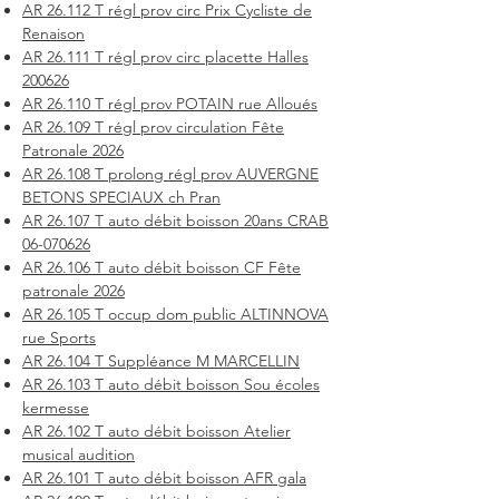
AR 26.112 T régl prov circ Prix Cycliste de
Renaison
AR 26.111 T régl prov circ placette Halles
200626
AR 26.110 T régl prov POTAIN rue Alloués
AR 26.109 T régl prov circulation Fête
Patronale 2026
AR 26.108 T prolong régl prov AUVERGNE
BETONS SPECIAUX ch Pran
AR 26.107 T auto débit boisson 20ans CRAB
06-070626
AR 26.106 T auto débit boisson CF Fête
patronale 2026
AR 26.105 T occup dom public ALTINNOVA
rue Sports
AR 26.104 T Suppléance M MARCELLIN
AR 26.103 T auto débit boisson Sou écoles
kermesse
AR 26.102 T auto débit boisson Atelier
musical audition
AR 26.101 T auto débit boisson AFR gala