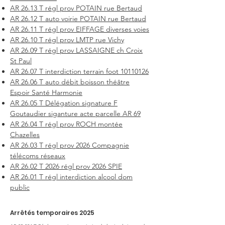
AR 26.13 T régl prov POTAIN rue Bertaud
AR 26.12 T auto voirie POTAIN rue Bertaud
AR 26.11 T régl prov EIFFAGE diverses voies
AR 26.10 T régl prov LMTP rue Vichy
AR 26.09 T régl prov LASSAIGNE ch Croix
St Paul
AR 26.07 T interdiction terrain foot 10110126
AR 26.06 T auto débit boisson théâtre
Espoir Santé Harmonie
AR 26.05 T Délégation signature F
Goutaudier siganture acte parcelle AR 69
AR 26.04 T régl prov ROCH montée
Chazelles
AR 26.03 T régl prov 2026 Compagnie
télécoms réseaux
AR 26.02 T 2026 régl prov 2026 SPIE
AR 26.01 T régl interdiction alcool dom
public
Arrêtés temporaires 2025