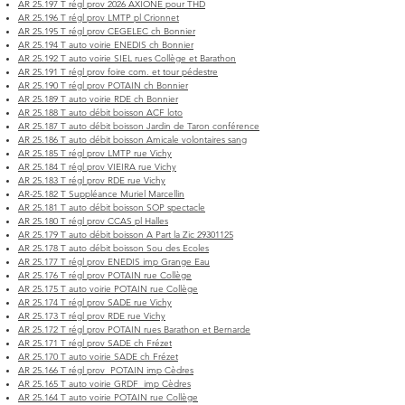
AR 25.197 T régl prov 2026 AXIONE pour THD
AR 25.196 T régl prov LMTP pl Crionnet
AR 25.195 T régl prov CEGELEC ch Bonnier
AR 25.194 T auto voirie ENEDIS ch Bonnier
AR 25.192 T auto voirie SIEL rues Collège et Barathon
AR 25.191 T régl prov foire com. et tour pédestre
AR 25.190 T régl prov POTAIN ch Bonnier
AR 25.189 T auto voirie RDE ch Bonnier
AR 25.188 T auto débit boisson ACF loto
AR 25.187 T auto débit boisson Jardin de Taron conférence
AR 25.186 T auto débit boisson Amicale volontaires sang
AR 25.185 T régl prov LMTP rue Vichy
AR 25.184 T régl prov VIEIRA rue Vichy
AR 25.183 T régl prov RDE rue Vichy
AR-25.182 T Suppléance Muriel Marcellin
AR 25.181 T auto débit boisson SOP spectacle
AR 25.180 T régl prov CCAS pl Halles
AR 25.179 T auto débit boisson A Part la Zic 29301125
AR 25.178 T auto débit boisson Sou des Ecoles
AR 25.177 T régl prov ENEDIS imp Grange Eau
AR 25.176 T régl prov POTAIN rue Collège
AR 25.175 T auto voirie POTAIN rue Collège
AR 25.174 T régl prov SADE rue Vichy
AR 25.173 T régl prov RDE rue Vichy
AR 25.172 T régl prov POTAIN rues Barathon et Bernarde
AR 25.171 T régl prov SADE ch Frézet
AR 25.170 T auto voirie SADE ch Frézet
AR 25.166 T régl prov POTAIN imp Cèdres
AR 25.165 T auto voirie GRDF imp Cèdres
AR 25.164 T auto voirie POTAIN rue Collège