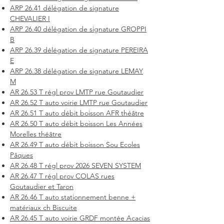
ARP 26.41 délégation de signature
CHEVALIER I
ARP 26.40 délégation de signature GROPPI
B
ARP 26.39 délégation de signature PEREIRA
E
ARP 26.38 délégation de signature LEMAY
M
AR 26.53 T régl prov LMTP rue Goutaudier
AR 26.52 T auto voirie LMTP rue Goutaudier
AR 26.51 T auto débit boisson AFR théâtre
AR 26.50 T auto débit boisson Les Années
Morelles théâtre
AR 26.49 T auto débit boisson Sou Ecoles
Pâques
AR 26.48 T régl prov 2026 SEVEN SYSTEM
AR 26.47 T régl prov COLAS rues
Goutaudier et Taron
AR 26.46 T auto stationnement benne +
matériaux ch Biscuite
AR 26.45 T auto voirie GRDF montée Acacias