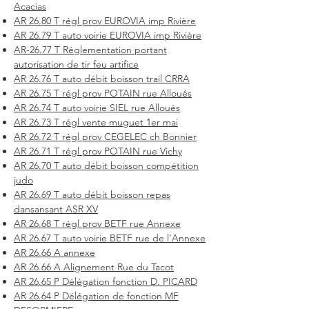
Acacias
AR 26.80 T régl prov EUROVIA imp Rivière
AR 26.79 T auto voirie EUROVIA imp Rivière
AR-26.77 T Réglementation portant
autorisation de tir feu artifice
AR 26.76 T auto débit boisson trail CRRA
AR 26.75 T régl prov POTAIN rue Alloués
AR 26.74 T auto voirie SIEL rue Alloués
AR 26.73 T régl vente muguet 1er mai
AR 26.72 T régl prov CEGELEC ch Bonnier
AR 26.71 T régl prov POTAIN rue Vichy
AR 26.70 T auto débit boisson compétition
judo
AR 26.69 T auto débit boisson repas
dansansant ASR XV
AR 26.68 T régl prov BETF rue Annexe
AR 26.67 T auto voirie BETF rue de l'Annexe
AR 26.66 A annexe
AR 26.66 A Alignement Rue du Tacot
AR 26.65 P Délégation fonction D. PICARD
AR 26.64 P Délégation de fonction MF