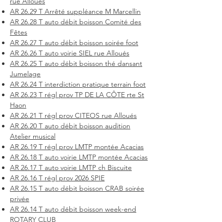
rue Alloués
AR 26.29 T Arrêté suppléance M Marcellin
AR 26.28 T auto débit boisson Comité des
Fêtes
AR 26.27 T auto débit boisson soirée foot
AR 26.26 T auto voirie SIEL rue Alloués
AR 26.25 T auto débit boisson thé dansant
Jumelage
AR 26.24 T interdiction pratique terrain foot
AR 26.23 T régl prov TP DE LA CÔTE rte St
Haon
AR 26.21 T régl prov CITEOS rue Alloués
AR 26.20 T auto débit boisson audition
Atelier musical
AR 26.19 T régl prov LMTP montée Acacias
AR 26.18 T auto voirie LMTP montée Acacias
AR 26.17 T auto voirie LMTP ch Biscuite
AR 26.16 T régl prov 2026 SPIE
AR 26.15 T auto débit boisson CRAB soirée
privée
AR 26.14 T auto débit boisson week-end
ROTARY CLUB