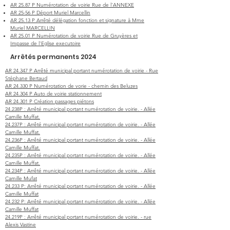
AR 25.87 P Numérotation de voirie Rue de l'ANNEXE
AR 25-56 P Déport Muriel Marcellin
AR 25.13 P Arrêté délégation fonction et signature à Mme
Muriel MARCELLIN
AR 25.01 P Numérotation de voirie Rue de Gruyères et
Impasse de l'Eglise executoire
Arrêtés permanents 2024
AR 24.347 P Arrêté municipal portant numérotation de voirie - Rue
Stéphane Bertaud
AR 24.330 P Numérotation de vorie - chemin des Beluzes
AR 24.304 P Auto de voirie stationnement
AR 24.301 P Création passages piétons
24.238P : Arrêté municipal portant numérotation de voirie. - Allée
Camille Muffat.
24.237P : Arrêté municipal portant numérotation de voirie. - Allée
Camille Muffat.
24.236P : Arrêté municipal portant numérotation de voirie. - Allée
Camille Muffat.
24.235P : Arrêté municipal portant numérotation de voirie. - Allée
Camille Muffat.
24.234P : Arrêté municipal portant numérotation de voirie. - Allée
Camille Mufat
24.233 P: Arrêté municipal portant numérotation de voirie. - Allée
Camille Muffat
24.232 P: Arrêté municipal portant numérotation de voirie. - Allée
Camille Muffat
24.219P : Arrêté municipal portant numérotation de voirie. - rue
Alexis Vastine