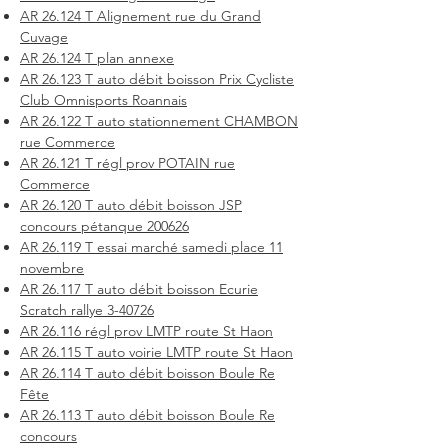
AR 26.124 T Alignement rue du Grand
Cuvage
AR 26.124 T plan annexe
AR 26.123 T auto débit boisson Prix Cycliste
Club Omnisports Roannais
AR 26.122 T auto stationnement CHAMBON
rue Commerce
AR 26.121 T régl prov POTAIN rue
Commerce
AR 26.120 T auto débit boisson JSP
concours pétanque 200626
AR 26.119 T essai marché samedi place 11
novembre
AR 26.117 T auto débit boisson Ecurie
Scratch rallye 3-40726
AR 26.116 régl prov LMTP route St Haon
AR 26.115 T auto voirie LMTP route St Haon
AR 26.114 T auto débit boisson Boule Re
Fête
AR 26.113 T auto débit boisson Boule Re
concours