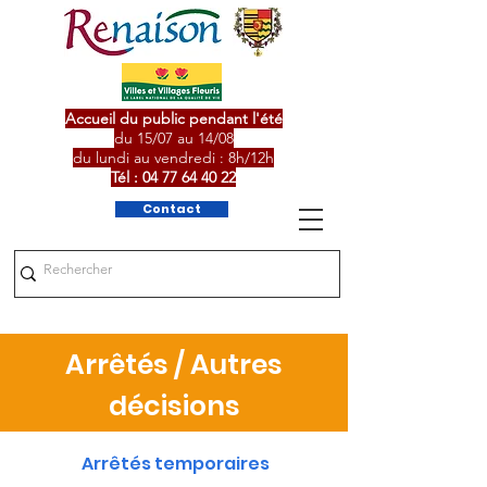
Accueil du public pendant l'été
du 15/07 au 14/08
du lundi au vendredi : 8h/12h
Tél :
04 77 64 40 22
Contact
Arrêtés / Autres
décisions
Arrêtés temporaires