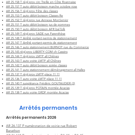
AR 25.158 T régl prov circ Treille en Côte Roannaise
AR 25.157 T auto débit boisson marche octobre rose
AR 25.156 T régl prov Fête des classes
AR 25.153 T auto débit boisson Classes Re
AR 25.152 T régl prov rue Annexe MonSenior
AR 25.151 T auto débit boisson jus de pommes
AR 25.150 T auto débit boisson AFR bal folk
AR 25.149 T régl prov SADE rue Parenthèse​
AR 25.148 T Arrêté portant permis de stationnement
AR 25.147 T Arrêté portant permis de stationnement
AR 25.146 T auto stationnement BURNOT rue du Commerce
AR 25.145 régl prov LIBERTY COM ch Cassins
AR 25.144 T règl prov LMTP all Chênes
AR 25.143 T auto voirie LMTP all Chênes
AR 25.142 T auto débit boisson soirée classes
AR 25.141 T auto stationnement déménagement all Halles
AR 25.137 T régl prov LMTP place 11 11​
AR 25.136 T auto voirie LMTP place 11 11
AR 25.140 T suppléance Frédéric GOUTAUDIER (2)
AR 25.139 T régl prov POTAIN montée Acacias
AR 25.138 T auto voirie GRDF montée Acacias
Arrêtés permanents
Arrêtés permanents 2026
AR 26.137 P numérotation de voirie rue Robert
Barathon