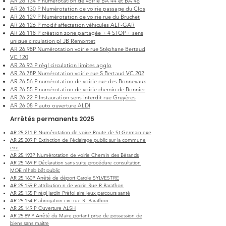
AR 26.134 P numérotation de voirie BA 44 et BA 45
AR 26.130 P Numérotation de voirie passage du Clos
AR 26.129 P Numérotation de voirie rue du Bruchet
AR 26.126 P modif affectation véhicules ALF-GAR
AR 26.118 P création zone partagée + 4 STOP + sens
unique circulation pl JB Remontet
AR 26.98P Numérotation voirie rue Stéphane Bertaud
VC 120
AR 26.93 P régl circulation limites agglo
AR 26.78P Numérotation voirie rue S Bertaud VC 202
AR 26.56 P numérotation de voirie rue des Bonnevaux
AR 26.55 P numérotation de voirie chemin de Bonnier
AR 26.22 P Instauration sens interdit rue Gruyères
AR 26.08 P auto ouverture ALDI
Arrêtés permanents 2025
AR 25.211 P Numérotation de voirie Route de St Germain exe
AR 25.209 P Extinction de l'éclairage public sur la commune
exe
AR 25.193P Numérotation de voirie Chemin des Bérands
AR 25.169 P Déclaration sans suite procédure consultation
MOE réhab bât public
AR 25.160P Arrêté de déport Carole SYLVESTRE
AR 25.159 P attribution n de voirie Rue R Barathon
AR 25.155 P régl jardin Préfol aire jeux parcours santé
AR 25.154 P abrogation circ rue R. Barathon
AR 25.149 P Ouverture ALSH
AR 25.89 P Arrêté du Maire portant prise de possession de
biens sans maitre