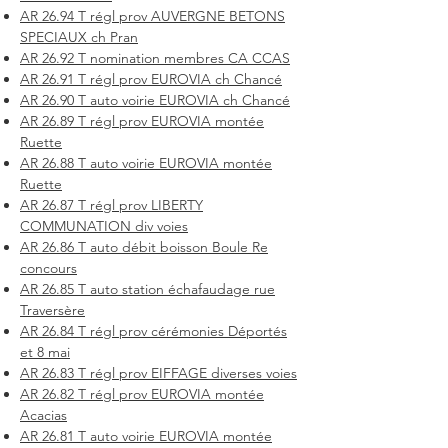
AR 26.94 T régl prov AUVERGNE BETONS
SPECIAUX ch Pran
AR 26.92 T nomination membres CA CCAS
AR 26.91 T régl prov EUROVIA ch Chancé
AR 26.90 T auto voirie EUROVIA ch Chancé
AR 26.89 T régl prov EUROVIA montée
Ruette
AR 26.88 T auto voirie EUROVIA montée
Ruette
AR 26.87 T régl prov LIBERTY
COMMUNATION div voies
AR 26.86 T auto débit boisson Boule Re
concours
AR 26.85 T auto station échafaudage rue
Traversère
AR 26.84 T régl prov cérémonies Déportés
et 8 mai
AR 26.83 T régl prov EIFFAGE diverses voies
AR 26.82 T régl prov EUROVIA montée
Acacias
AR 26.81 T auto voirie EUROVIA montée