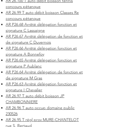
AR 26.100 T auto débit boisson tennis
concours pétanque
AR 26.99 T auto débit boisson Classes Re
concours pétanque
AR P26.68 Arrêté délégation fonction et
signature C Lassaigne
AR P26.67 Arrêté délégation de fonction et
de signature C Duvernois
AR P26.66 Arrêté délégation fonction et
signature A Bonnefoy
AR P26.65 Arrêté délégation fonction et
signature P Aublanc
AR P26.64 Arrêté délégation de fonction et
de signature M Gras
AR P26.63 Arrêté délégation fonction et
signature I Chevalier
AR 26.97 T auto débit boisson JP
CHAMBONNIERE
AR 26.96 T auto occup domaine public
230526
AR 26.95 T régl prov MURE-CHANTELOT
rue S. Bertaud