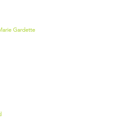
-Marie Gardette
d