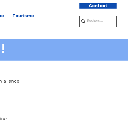
Contact
ue
Tourisme
!
n a lance
ine.