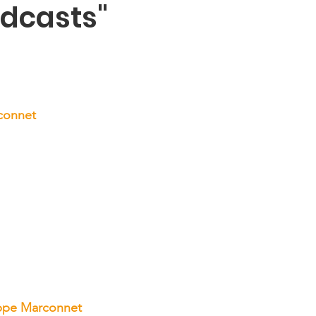
odcasts"
rconnet
ippe Marconnet