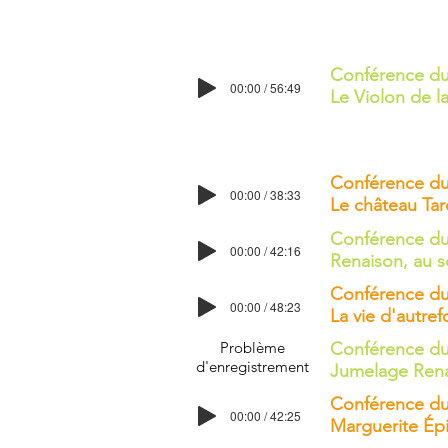
Conférence du
00:00 / 56:49
Le Violon de la
Conférence du
00:00 / 38:33
Le château Tar
Conférence du
00:00 / 42:16
Renaison, au s
Conférence du
00:00 / 48:23
La vie d'autref
Problème
Conférence du
d'enregistrement
Jumelage Rena
Conférence du
00:00 / 42:25
Marguerite Épi