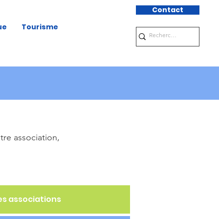
Contact
ue
Tourisme
re association,
es associations