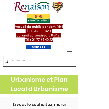
Accueil du public pendant l'été
du 15/07 au 14/08
du lundi au vendredi : 8h/12h
Tél :
04 77 64 40 22
Contact
Urbanisme et
Plan
Local d'Urbanisme
Si vous le souhaitez, merci