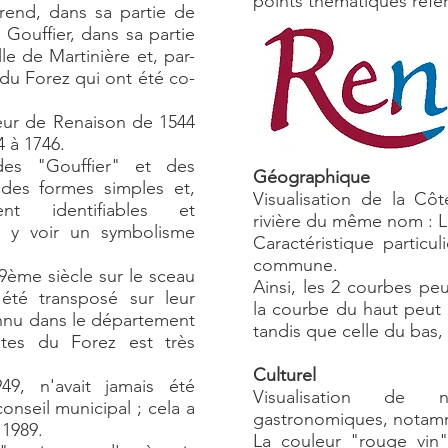
points thématiques réfé
end, dans sa partie de
 Gouffier, dans sa partie
le de Martinière et, par-
du Forez qui ont été co-
eur de Renaison de 1544
4 à 1746.
des "Gouffier" et des
Géographique
 des formes simples et,
Visualisation de la Cô
nt identifiables et
rivière du même nom :
s y voir un symbolisme
Caractéristique particu
commune.
9ème siècle sur le sceau
Ainsi, les 2 courbes pe
té transposé sur leur
la courbe du haut peut
onnu dans le département
tandis que celle du bas,
tes du Forez est très
Culturel
9, n'avait jamais été
Visualisation de no
conseil municipal ; cela a
gastronomiques, notamm
 1989.
La couleur "rouge vin"