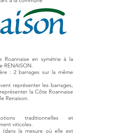
rant à la commune
te Roannaise en symétrie à la
 Le RENAISON.
lière : 2 barrages sur la même
uvent représenter les barrages,
 représenter la Côte Roannaise
 le Renaison.
tions traditionnelles et
ent viticoles.
 (dans la mesure où elle est