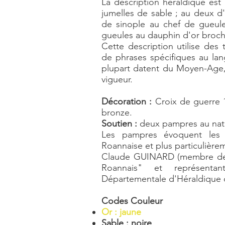
La description héraldique est 
jumelles de sable ; au deux d'
de sinople au chef de gueul
gueules au dauphin d'or brocha
Cette description utilise des
de phrases spécifiques au lan
plupart datent du Moyen-Age, 
vigueur.
Décoration :
Croix de guerre 1
bronze.
Soutien :
deux pampres au natu
Les pampres évoquent les 
Roannaise et plus particulière
Claude GUINARD (membre de 
Roannais" et représent
Départementale d'Héraldique d
Codes Couleur
Or : jaune
Sable : noire