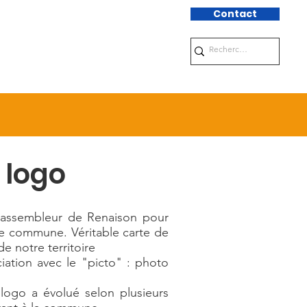
Contact
ue
Tourisme
 logo
 rassembleur de Renaison pour
re commune. Véritable carte de
 de notre territoire
ciation avec le "picto" : photo
 logo a évolué selon plusieurs