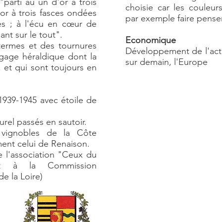
"parti au un d'or à trois
choisie car les couleu
or à trois fasces ondées
par exemple faire pense
es ; à l'écu en cœur de
nt sur le tout".
Economique
 termes et des tournures
Développement de l'act
gage héraldique dont la
sur demain, l'Europe
et qui sont toujours en
939-1945 avec étoile de
rel passés en sautoir.
vignobles de la Côte
ment celui de Renaison.
l'association "Ceux du
ant à la Commission
e la Loire)