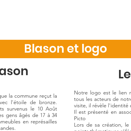
il
Commune
Mairie
Vie locale
Vie économiq
Blason et logo
ason
Le
Notre logo est le lien
que la commune reçut la
tous les acteurs de not
vec l'étoile de bronze.
visite, il révèle l'identité
its survenus le 10 Août
Il est présenté en asso
es gens âgés de 17 à 34
Picto
mmeubles en représailles
Lors de sa création, le
mandes.