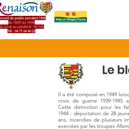
Accue
ccueil du public pendant l'été
du 15/07 au 14/08
du lundi au vendredi : 8h/12h
Tél : 04 77 64 40 22
Le bl
Il a été composé en 1949 lors
croix de guerre 1939-1945 a
Cette distinction pour les fa
1944 : déportation de 28 jeun
ans, incendies de plusieurs i
exercées par les troupes Alle