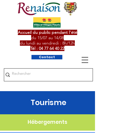
Accueil du public pendant l'été
du 15/07 au 14/08
du lundi au vendredi : 8h/12h
Tél :
04 77 64 40 22
Contact
Tourisme
Hébergements