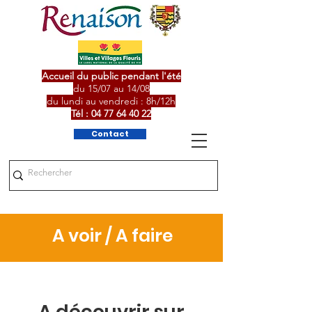
Accueil du public pendant l'été
du 15/07 au 14/08
du lundi au vendredi : 8h/12h
Tél :
04 77 64 40 22
Contact
A voir / A faire
A découvrir sur