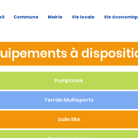
il
Commune
Mairie
Vie locale
Vie économiq
uipements à dispositi
Pumptrack
Terrain Multisports
Salle ERA