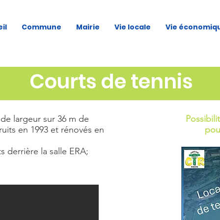
il
Commune
Mairie
Vie locale
Vie économiq
Courts de tennis
 de largeur sur 36 m de
Possibili
uits en 1993 et rénovés en
pou
s derrière la salle ERA;