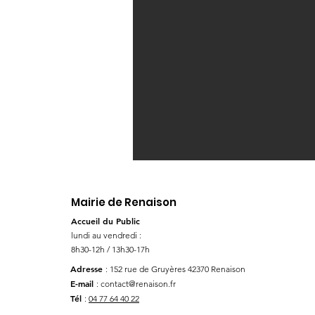
Mairie de Renaison
Accueil du Public
lundi au vendredi :
8h30-12h / 13h30-17h
Adresse
: 152 rue de Gruyères
42370 Renaison
E-mail
:
contact@renaison.fr
Tél
:
04 77 64 40 22