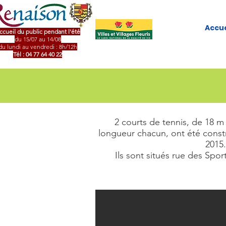
Accue
ccueil du public pendant l'été
du 15/07 au 14/08
du lundi au vendredi : 8h/12h
Tél : 04 77 64 40 22
2 courts de tennis, de 18 m
longueur chacun, ont été constr
2015.
Ils sont situés rue des Sport