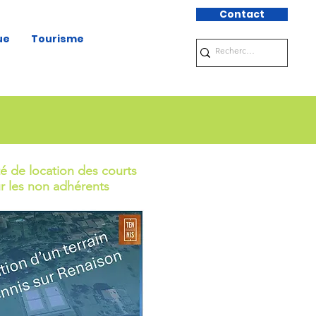
Contact
ue
Tourisme
té de location des courts
r les non adhérents