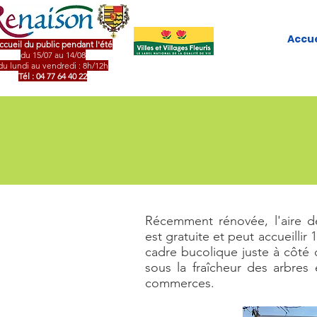
Accue
ccueil du public pendant l'été
du 15/07 au 14/08
du lundi au vendredi : 8h/12h
Tél : 04 77 64 40 22
Récemment rénovée, l'aire d
est gratuite et peut accueillir
cadre bucolique juste à côté d
sous la fraîcheur des arbres 
commerces.