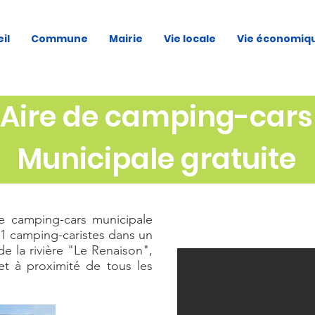
il
Commune
Mairie
Vie locale
Vie économiq
Aire de camping-cars
Municipale gratuite
e camping-cars municipale
 11 camping-caristes dans un
e la rivière "Le Renaison",
et à proximité de tous les