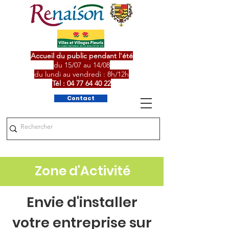
Accueil du public pendant l'été
du 15/07 au 14/08
du lundi au vendredi : 8h/12h
Tél :
04 77 64 40 22
Contact
Zone d'Activité
Envie d'installer
votre entreprise sur