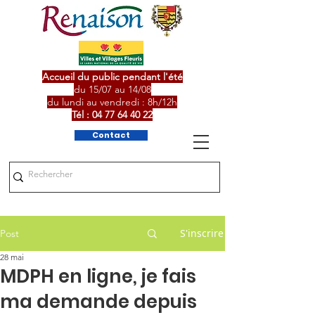
Accueil du public pendant l'été
du 15/07 au 14/08
du lundi au vendredi : 8h/12h
Tél :
04 77 64 40 22
Contact
S'inscrire
Post
28 mai
MDPH en ligne, je fais
ma demande depuis