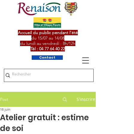
Accueil du public pendant l'été
du 15/07 au 14/08
du lundi au vendredi : 8h/12h
Tél :
04 77 64 40 22
Contact
S'inscrire
Post
18 juin
Atelier gratuit : estime
de soi