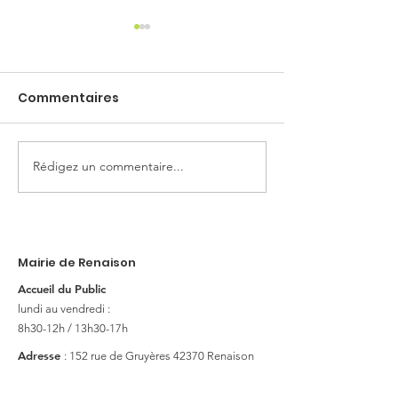
Commentaires
Horaires d’été
Rédigez un commentaire...
Forum des
associations
Mairie de Renaison
Accueil du Public
lundi au vendredi :
8h30-12h / 13h30-17h
Adresse
: 152 rue de Gruyères
42370 Renaison
E-mail
:
contact@renaison.fr
Tél
:
04 77 64 40 22