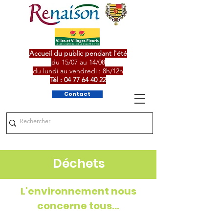
Accueil du public pendant l'été
du 15/07 au 14/08
du lundi au vendredi : 8h/12h
Tél :
04 77 64 40 22
Contact
Déchets
L'environnement nous
concerne tous...