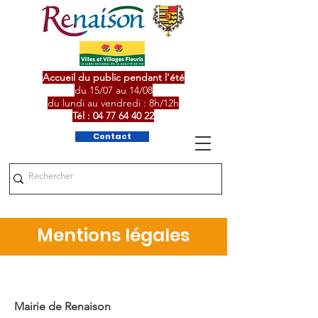
Accueil du public pendant l'été
du 15/07 au 14/08
du lundi au vendredi : 8h/12h
Tél :
04 77 64 40 22
Contact
Mentions légales
Mairie de Renaison