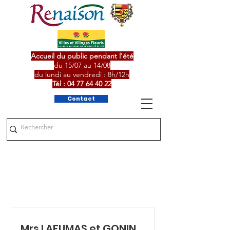
Accueil du public pendant l'été
du 15/07 au 14/08
du lundi au vendredi : 8h/12h
Tél :
04 77 64 40 22
Contact
Job Listings
Mrs LAFUMAS et GONIN