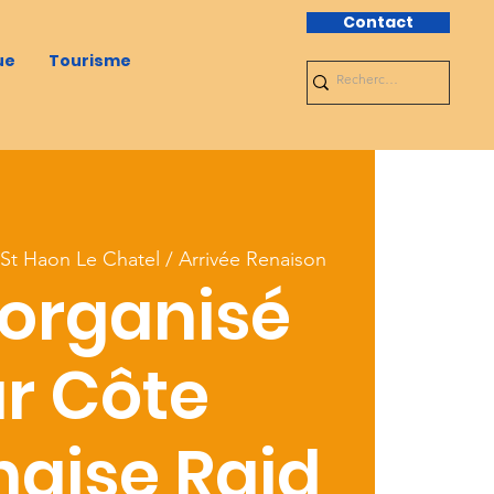
Contact
ue
Tourisme
St Haon Le Chatel / Arrivée Renaison
 organisé
r Côte
aise Raid