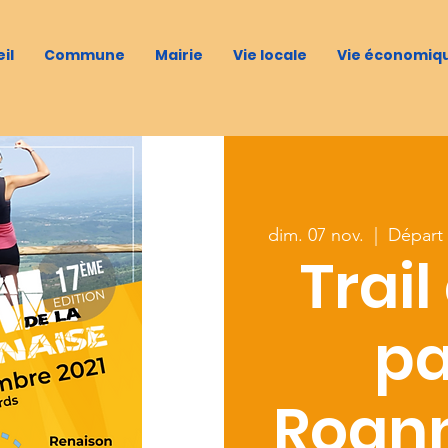
il
Commune
Mairie
Vie locale
Vie économiq
dim. 07 nov.
  |  
Départ 
Trail
pa
Roann