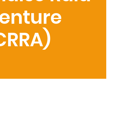
enture
CRRA)