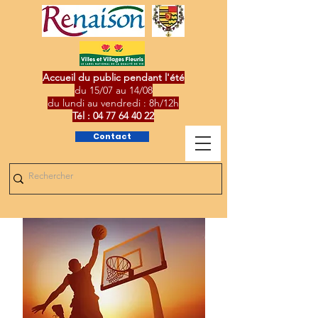
Accueil du public pendant l'été
du 15/07 au 14/08
du lundi au vendredi : 8h/12h
Tél :
04 77 64 40 22
Contact