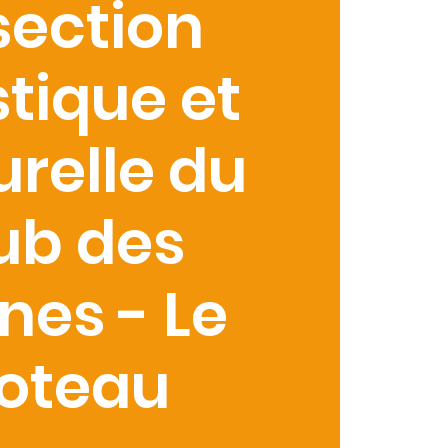
section
stique et
urelle du
ub des
ines - Le
oteau