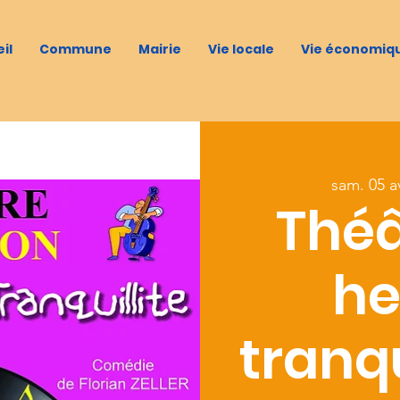
il
Commune
Mairie
Vie locale
Vie économiq
sam. 05 av
Théâ
he
tranqu