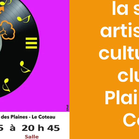
la 
arti
cult
cl
Pla
C