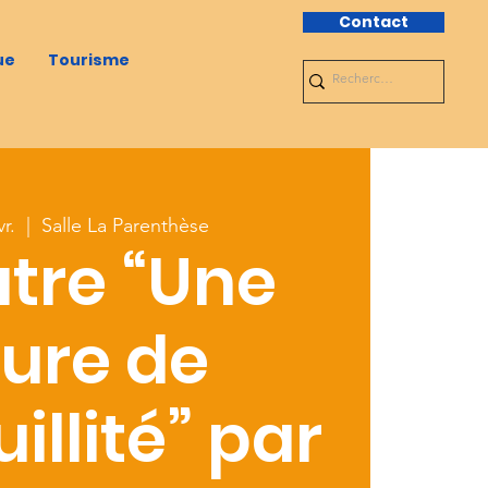
Contact
ue
Tourisme
r.
  |  
Salle La Parenthèse
tre “Une
ure de
illité” par