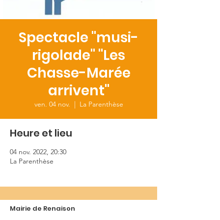
Spectacle "musi-
rigolade" "Les
Chasse-Marée
arrivent"
ven. 04 nov.
  |  
La Parenthèse
Heure et lieu
04 nov. 2022, 20:30
La Parenthèse
Mairie de Renaison