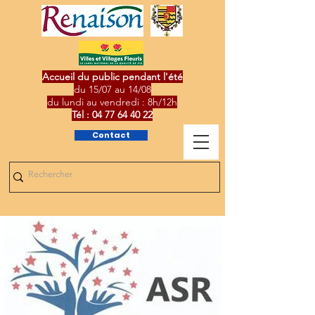
Accueil du public pendant l'été
du 15/07 au 14/08
du lundi au vendredi : 8h/12h
Tél :
04 77 64 40 22
Contact