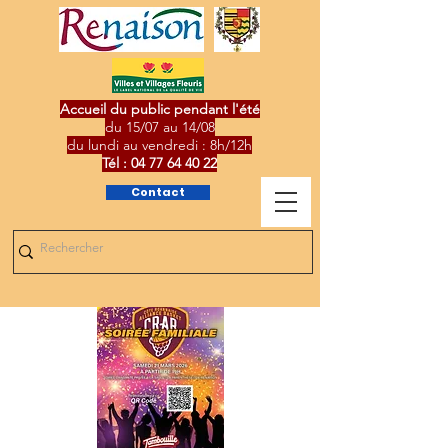
Accueil du public pendant l'été
du 15/07 au 14/08
du lundi au vendredi : 8h/12h
Tél :
04 77 64 40 22
Contact