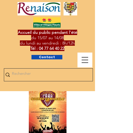
Accueil du public pendant l'été
du 15/07 au 14/08
du lundi au vendredi : 8h/12h
Tél :
04 77 64 40 22
Contact