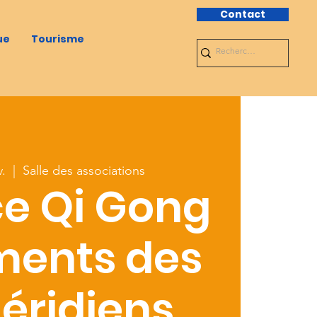
Contact
ue
Tourisme
v.
  |  
Salle des associations
e Qi Gong
ments des
éridiens