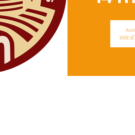
Auc
Voir 