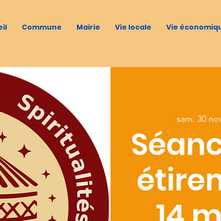
il
Commune
Mairie
Vie locale
Vie économiq
sam. 30 no
Séanc
étire
14 m