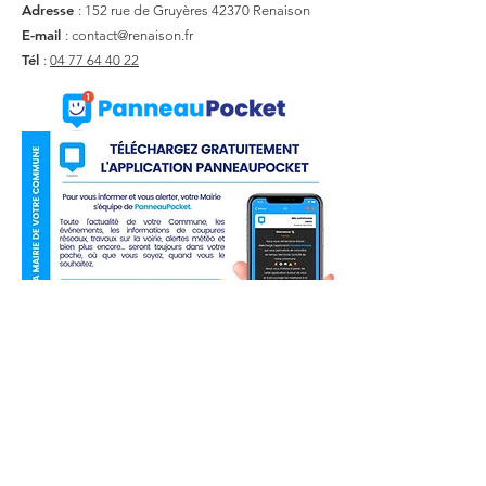
Adresse
: 152 rue de Gruyères
42370 Renaison
E-mail
:
contact@renaison.fr
Tél
:
04 77 64 40 22
Liens utiles
Actualité
Agenda
Contact