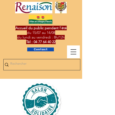
Accueil du public pendant l'été
du 15/07 au 14/08
du lundi au vendredi : 8h/12h
Tél :
04 77 64 40 22
Contact