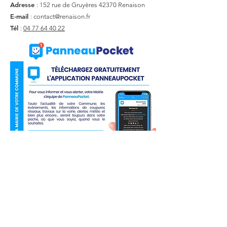
Adresse
: 152 rue de Gruyères
42370 Renaison
E-mail
:
contact@renaison.fr
Tél
:
04 77 64 40 22
Liens utiles
Actualité
Agenda
Contact