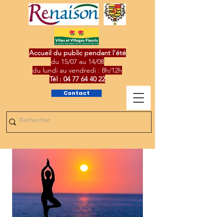
Accueil du public pendant l'été
du 15/07 au 14/08
du lundi au vendredi : 8h/12h
Tél :
04 77 64 40 22
Contact