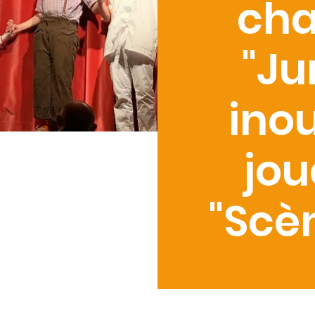
cha
"J
inou
jou
"Scèn