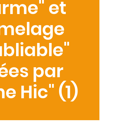
rme" et
umelage
bliable"
ées par
e Hic" (1)