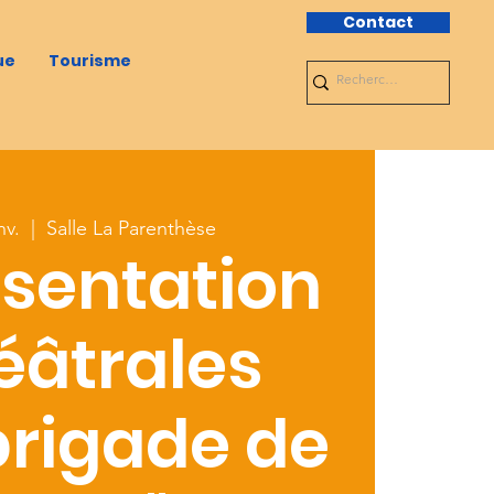
Contact
ue
Tourisme
nv.
  |  
Salle La Parenthèse
sentation
éâtrales
brigade de