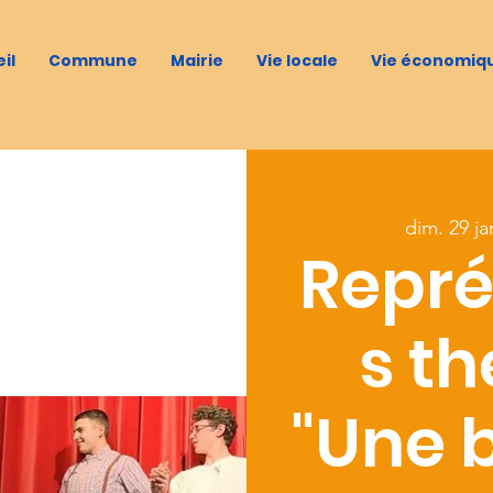
il
Commune
Mairie
Vie locale
Vie économiq
dim. 29 ja
Repré
s th
"Une 