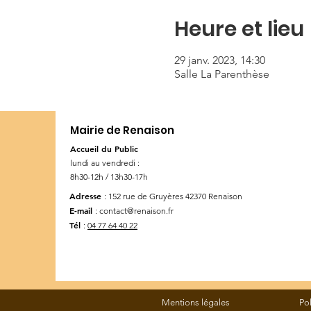
Heure et lieu
29 janv. 2023, 14:30
Salle La Parenthèse
Mairie de Renaison
Accueil du Public
lundi au vendredi :
8h30-12h / 13h30-17h
Adresse
: 152 rue de Gruyères
42370 Renaison
E-mail
:
contact@renaison.fr
Tél
:
04 77 64 40 22
Mentions légales
Po