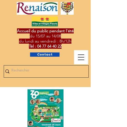
Accueil du public pendant l'été
du 15/07 au 14/08
du lundi au vendredi : 8h/12h
Tél :
04 77 64 40 22
Contact