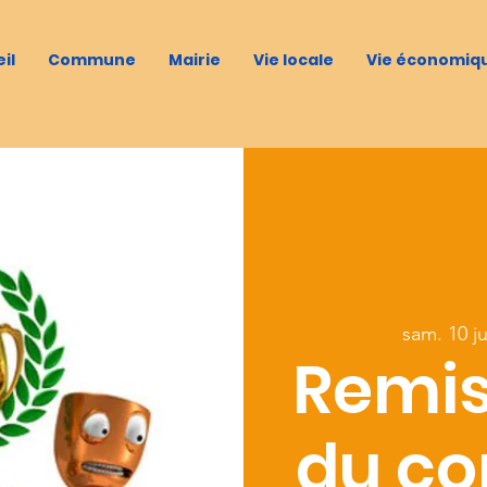
il
Commune
Mairie
Vie locale
Vie économiq
sam. 10 ju
Remis
du co