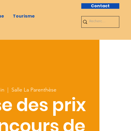
Contact
ue
Tourisme
in
  |  
Salle La Parenthèse
e des prix
ncours de