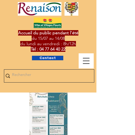
Accueil du public pendant l'été
du 15/07 au 14/08
du lundi au vendredi : 8h/12h
Tél :
04 77 64 40 22
Contact