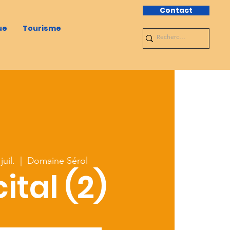
Contact
ue
Tourisme
juil.
  |  
Domaine Sérol
ital (2)