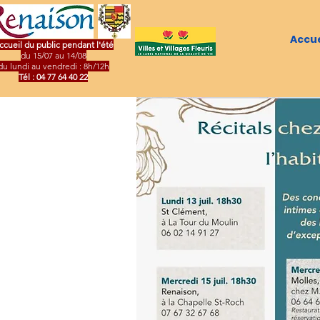
Accue
ccueil du public pendant l'été
du 15/07 au 14/08
du lundi au vendredi : 8h/12h
Tél : 04 77 64 40 22