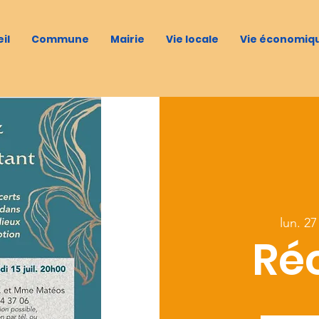
il
Commune
Mairie
Vie locale
Vie économiq
lun. 27 
Réc