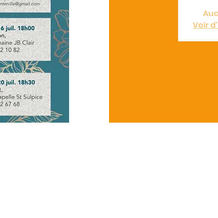
Auc
Voir 