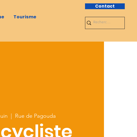
Contact
ue
Tourisme
juin
  |  
Rue de Pagouda
 cycliste