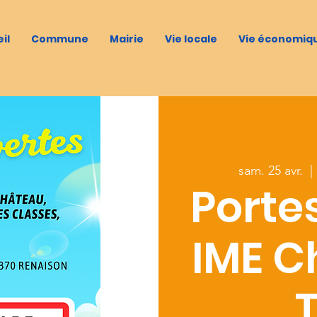
il
Commune
Mairie
Vie locale
Vie économiq
sam. 25 avr.
  | 
Porte
IME C