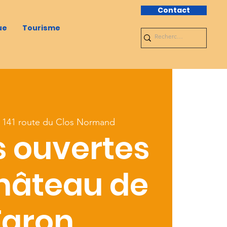
Contact
ue
Tourisme
 
141 route du Clos Normand
s ouvertes
hâteau de
Taron