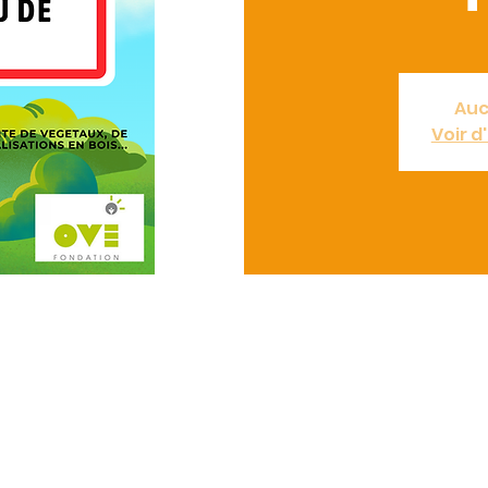
Auc
Voir 