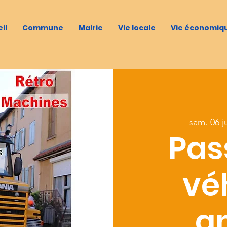
il
Commune
Mairie
Vie locale
Vie économiq
sam. 06 j
Pas
vé
a