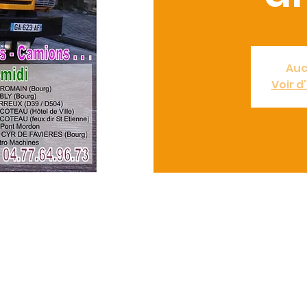
Auc
Voir 