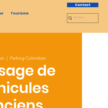
Contact
ue
Tourisme
uin
  |  
Parking Colombier
sage de
hicules
nciens