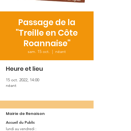
Passage de la
"Treille en Côte
Roannaise"
sam. 15 oct.
  |  
néant
Heure et lieu
15 oct. 2022, 14:00
néant
Mairie de Renaison
Accueil du Public
lundi au vendredi :