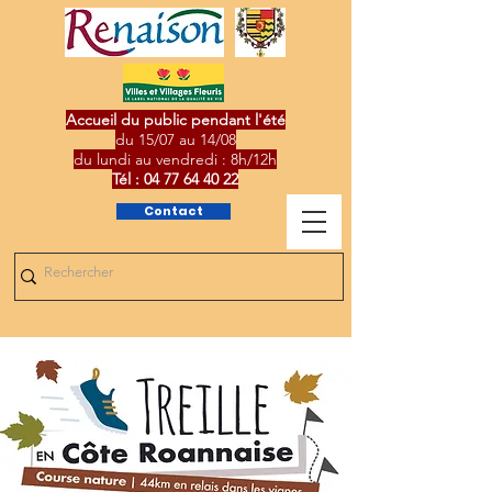
Accueil du public pendant l'été
du 15/07 au 14/08
du lundi au vendredi : 8h/12h
Tél :
04 77 64 40 22
Contact