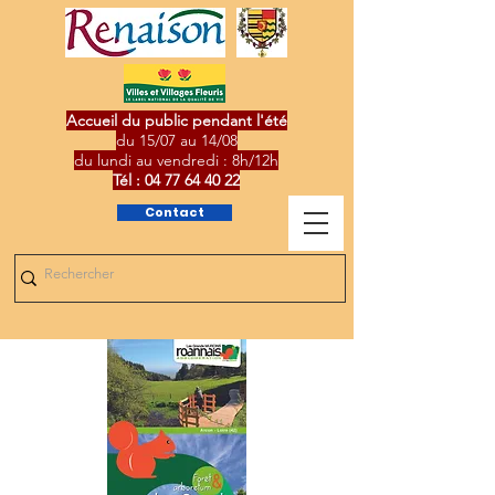
Accueil du public pendant l'été
du 15/07 au 14/08
du lundi au vendredi : 8h/12h
Tél :
04 77 64 40 22
Contact