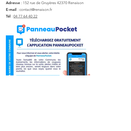
Adresse
: 152 rue de Gruyères
42370 Renaison
E-mail
:
contact@renaison.fr
Tél
:
04 77 64 40 22
Liens utiles
Actualité
Agenda
Contact