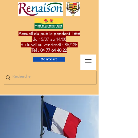
Accueil du public pendant l'été
du 15/07 au 14/08
du lundi au vendredi : 8h/12h
Tél :
04 77 64 40 22
Contact