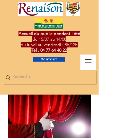
Accueil du public pendant l'été
du 15/07 au 14/08
du lundi au vendredi : 8h/12h
Tél :
04 77 64 40 22
Contact