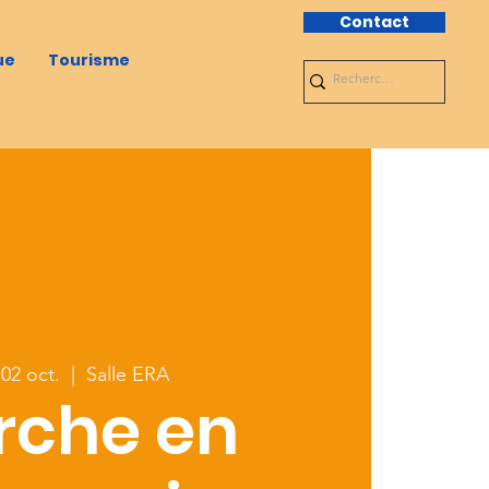
Contact
ue
Tourisme
02 oct.
  |  
Salle ERA
rche en