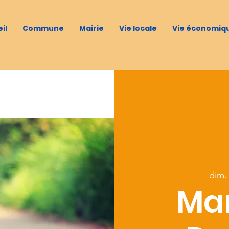
il
Commune
Mairie
Vie locale
Vie économiq
dim. 
Ma