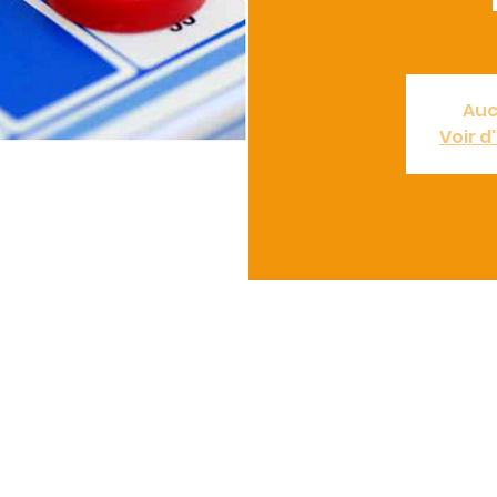
Auc
Voir 