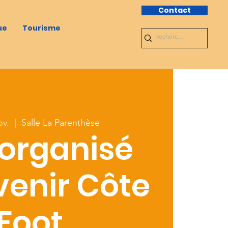
Contact
ue
Tourisme
ov.
  |  
Salle La Parenthèse
 organisé
venir Côte
Foot