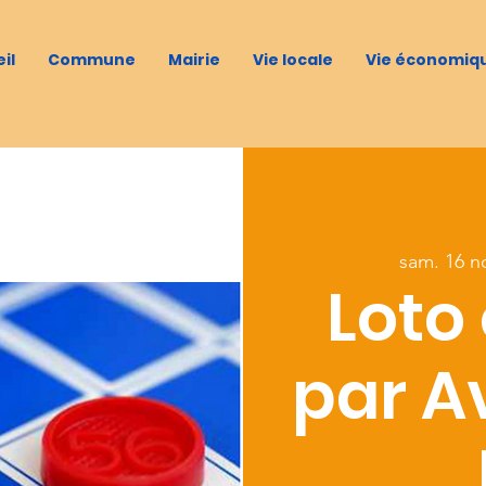
il
Commune
Mairie
Vie locale
Vie économiq
sam. 16 n
Loto
par A