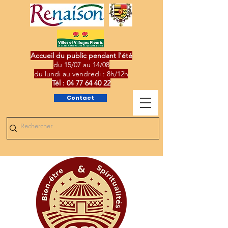
Accueil du public pendant l'été
du 15/07 au 14/08
du lundi au vendredi : 8h/12h
Tél :
04 77 64 40 22
Contact