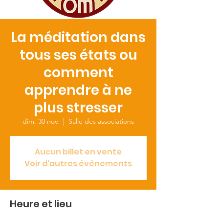
La méditation dans
tous ses états ou
comment
apprendre à ne
plus stresser
dim. 30 nov.
  |  
Salle des associations
Aucun billet en vente
Voir d'autres événements
Heure et lieu