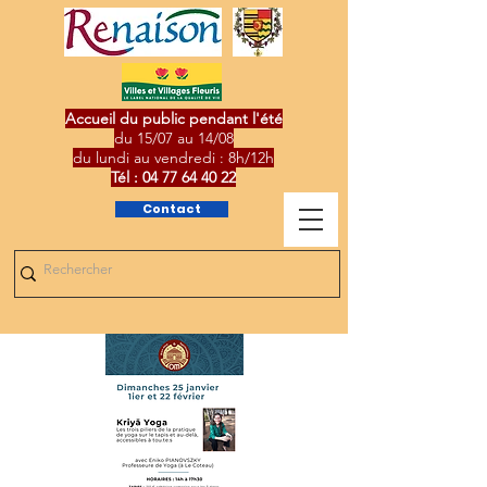
Accueil du public pendant l'été
du 15/07 au 14/08
du lundi au vendredi : 8h/12h
Tél :
04 77 64 40 22
Contact