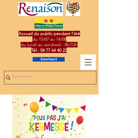
Accueil du public pendant l'été
du 15/07 au 14/08
du lundi au vendredi : 8h/12h
Tél :
04 77 64 40 22
Contact