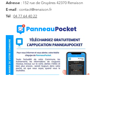
Adresse
: 152 rue de Gruyères
42370 Renaison
E-mail
:
contact@renaison.fr
Tél
:
04 77 64 40 22
Liens utiles
Actualité
Agenda
Contact