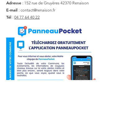
Adresse
: 152 rue de Gruyères
42370 Renaison
E-mail
:
contact@renaison.fr
Tél
:
04 77 64 40 22
Liens utiles
Actualité
Agenda
Contact