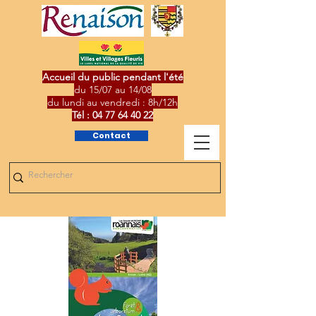
Accueil du public pendant l'été
du 15/07 au 14/08
du lundi au vendredi : 8h/12h
Tél :
04 77 64 40 22
Contact