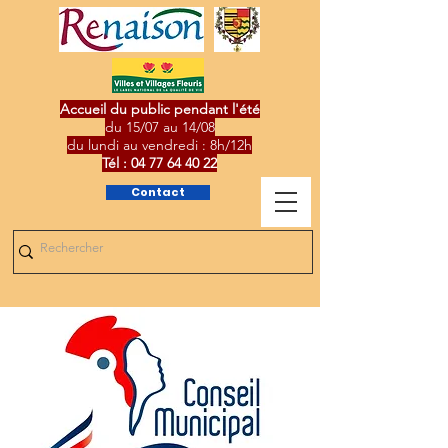
Accueil du public pendant l'été
du 15/07 au 14/08
du lundi au vendredi : 8h/12h
Tél :
04 77 64 40 22
Contact