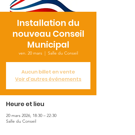
Installation du
nouveau Conseil
Municipal
ven. 20 mars
  |  
Salle du Conseil
Aucun billet en vente
Voir d'autres événements
Heure et lieu
20 mars 2026, 18:30 – 22:30
Salle du Conseil