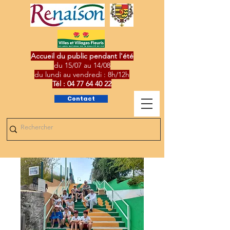
Accueil du public pendant l'été
du 15/07 au 14/08
du lundi au vendredi : 8h/12h
Tél :
04 77 64 40 22
Contact