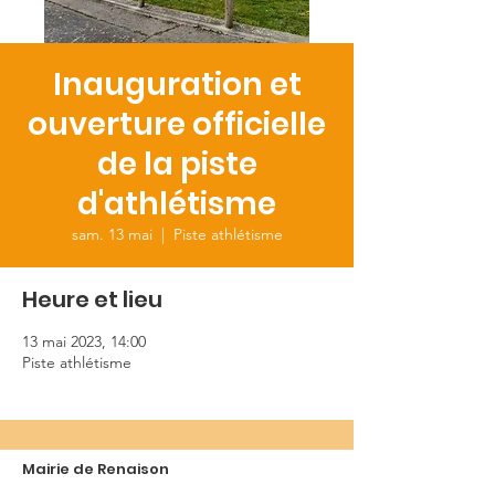
Inauguration et
ouverture officielle
de la piste
d'athlétisme
sam. 13 mai
  |  
Piste athlétisme
Heure et lieu
13 mai 2023, 14:00
Piste athlétisme
Mairie de Renaison