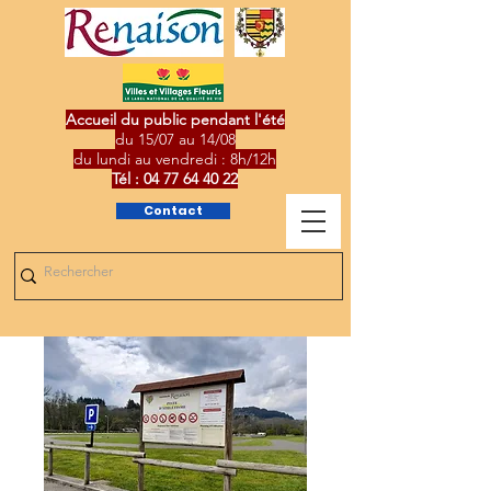
Accueil du public pendant l'été
du 15/07 au 14/08
du lundi au vendredi : 8h/12h
Tél :
04 77 64 40 22
Contact