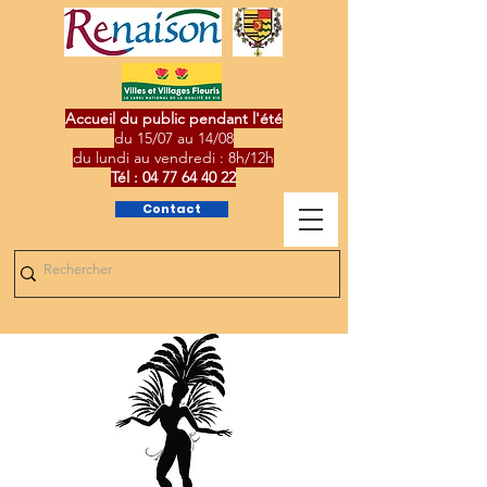
Accueil du public pendant l'été
du 15/07 au 14/08
du lundi au vendredi : 8h/12h
Tél :
04 77 64 40 22
Contact