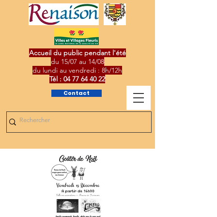
Accueil du public pendant l'été
du 15/07 au 14/08
du lundi au vendredi : 8h/12h
Tél :
04 77 64 40 22
Contact