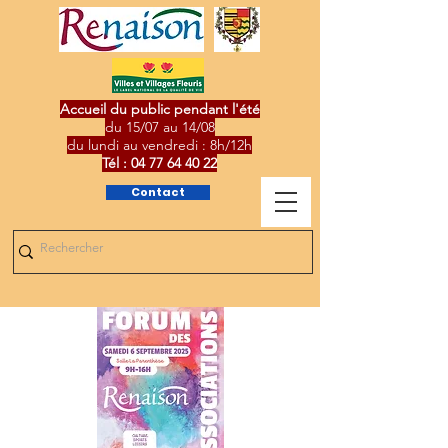
Accueil du public pendant l'été
du 15/07 au 14/08
du lundi au vendredi : 8h/12h
Tél :
04 77 64 40 22
Contact