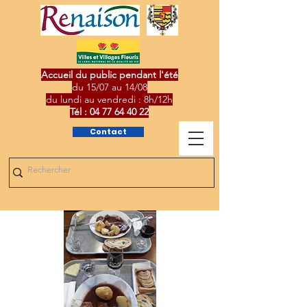
Accueil du public pendant l'été
du 15/07 au 14/08
du lundi au vendredi : 8h/12h
Tél :
04 77 64 40 22
Contact